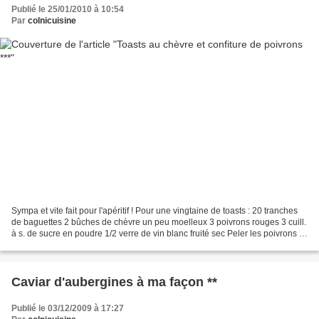
Publié le 25/01/2010 à 10:54
Par
colnicuisine
Sympa et vite fait pour l'apéritif ! Pour une vingtaine de toasts : 20 tranches
de baguettes 2 bûches de chèvre un peu moelleux 3 poivrons rouges 3 cuill.
à s. de sucre en poudre 1/2 verre de vin blanc fruité sec Peler les poivrons à
l'aide d'un couteau...
Caviar d'aubergines à ma façon **
Publié le 03/12/2009 à 17:27