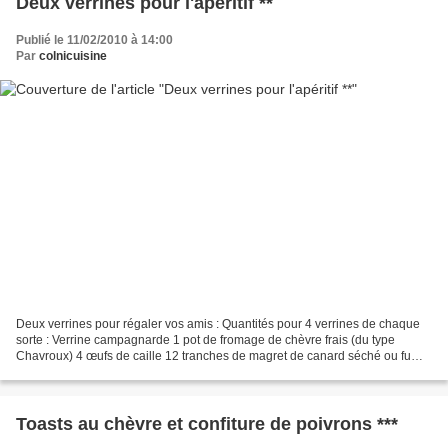
Deux verrines pour l'apéritif **
Publié le 11/02/2010 à 14:00
Par
colnicuisine
Deux verrines pour régaler vos amis : Quantités pour 4 verrines de chaque
sorte : Verrine campagnarde 1 pot de fromage de chèvre frais (du type
Chavroux) 4 œufs de caille 12 tranches de magret de canard séché ou fumé
un peu de salade "roquette" Huile...
Toasts au chèvre et confiture de poivrons ***