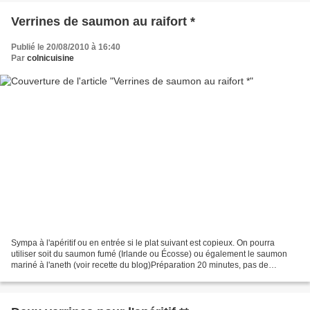
Verrines de saumon au raifort *
Publié le 20/08/2010 à 16:40
Par
colnicuisine
Sympa à l'apéritif ou en entrée si le plat suivant est copieux. On pourra
utiliser soit du saumon fumé (Irlande ou Écosse) ou également le saumon
mariné à l'aneth (voir recette du blog)Préparation 20 minutes, pas de
cuisson Ingrédients pour 6 verrines...