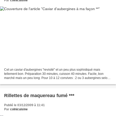
Par
colnicuisine
Cet un caviar d'aubergines "revisité" et un peu plus sophistiqué mais
tellement bon. Préparation 30 minutes, cuisson 40 minutes. Facile, bon
marché mais un peu long. Pour 10 à 12 convives : 2 ou 3 aubergines selon
la taille 1 tomate 8 cl. de bonne huile...
Rillettes de maquereau fumé ***
Publié le 03/12/2009 à 11:41
Par
colnicuisine