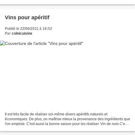
branches d'aneth 1 citron vert...
Vins pour apéritif
Publié le 22/06/2011 à 16:52
Par
colnicuisine
Il est très facile de réaliser soi-même divers apéritifs naturels et
économiques. De plus, on maîtrise mieux la provenance des ingrédients que
l'on emploie. C'est aussi la bonne saison pour les réaliser. Vin de noix C'est
dans la dernière quinzaine de...