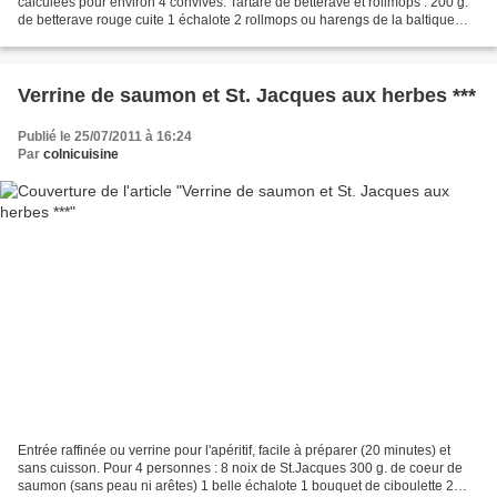
calculées pour environ 4 convives. Tartare de betterave et rollmops : 200 g.
de betterave rouge cuite 1 échalote 2 rollmops ou harengs de la baltique
aneth 2 c. à s. de vinaigre balsamique...
Verrine de saumon et St. Jacques aux herbes ***
Publié le 25/07/2011 à 16:24
Par
colnicuisine
Entrée raffinée ou verrine pour l'apéritif, facile à préparer (20 minutes) et
sans cuisson. Pour 4 personnes : 8 noix de St.Jacques 300 g. de coeur de
saumon (sans peau ni arêtes) 1 belle échalote 1 bouquet de ciboulette 2