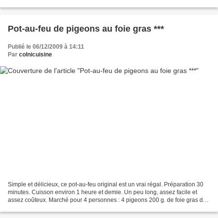
compter une bonne heure...
Pot-au-feu de pigeons au foie gras ***
Publié le 06/12/2009 à 14:11
Par
colnicuisine
Simple et délicieux, ce pot-au-feu original est un vrai régal. Préparation 30
minutes. Cuisson environ 1 heure et demie. Un peu long, assez facile et
assez coûteux. Marché pour 4 personnes : 4 pigeons 200 g. de foie gras de
canard cru 8 petits navets...