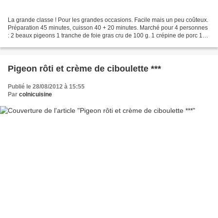
La grande classe ! Pour les grandes occasions. Facile mais un peu coûteux.
Préparation 45 minutes, cuisson 40 + 20 minutes. Marché pour 4 personnes
: 2 beaux pigeons 1 tranche de foie gras cru de 100 g. 1 crépine de porc 1
chou vert frisé 1 oignon 1 carotte...
Pigeon rôti et crème de ciboulette ***
Publié le 28/08/2012 à 15:55
Par
colnicuisine