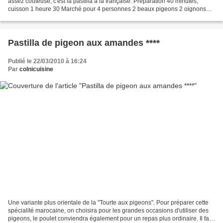
assez coûteuse, c'est la pastilla à la française. Préparation 40 minutes,
cuisson 1 heure 30 Marché pour 4 personnes 2 beaux pigeons 2 oignons
des Cévennes 250 g. de pâte feuilletée...
Pastilla de pigeon aux amandes ****
Publié le 22/03/2010 à 16:24
Par
colnicuisine
Une variante plus orientale de la "Tourte aux pigeons". Pour préparer cette
spécialité marocaine, on choisira pour les grandes occasions d'utiliser des
pigeons, le poulet conviendra également pour un repas plus ordinaire. Il faut