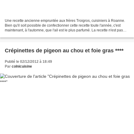
Une recette ancienne empruntée aux frères Troigros, cuisiniers à Roanne.
Bien qu'il soit possible de confectionner cette recette toute l'année, c'est
maintenant, à l'automne, que l'ail est le plus parfumé. La recette n'est pas
trop compliquée, mais le...
Crépinettes de pigeon au chou et foie gras ****
Publié le 02/12/2012 à 18:49
Par
colnicuisine