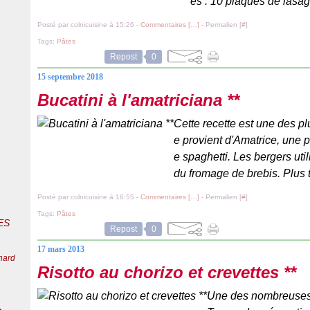
es : 10 plaques de lasag
Posté par colnicuisine à 15:26 -
Commentaires [
…
]
- Permalien [
#
]
Tags:
Pâtes
Repost
0
15 septembre 2018
Bucatini à l'amatriciana **
Cette recette est une des plu
e provient d'Amatrice, une pe
e spaghetti. Les bergers util
du fromage de brebis. Plus 
Posté par colnicuisine à 16:55 -
Commentaires [
…
]
- Permalien [
#
]
Tags:
Pâtes
ES
Repost
0
17 mars 2013
nard
Risotto au chorizo et crevettes **
Une des nombreuses f