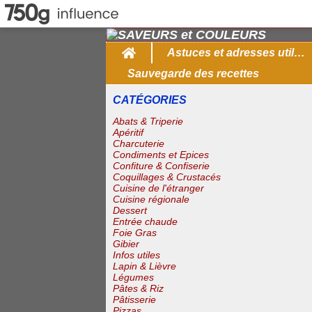
Home
Astuces et adresses utiles
Sauvegarde des recettes
CATÉGORIES
Abats & Triperie
Apéritif
Charcuterie
Condiments et Epices
Confiture & Confiserie
Coquillages & Crustacés
Cuisine de l'étranger
Cuisine régionale
Dessert
Entrée chaude
Foie Gras
Gibier
Infos utiles
Lapin & Lièvre
Légumes
Pâtes & Riz
Pâtisserie
Pizzas