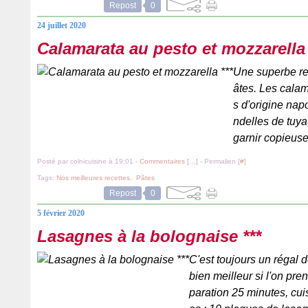
Repost
0
24 juillet 2020
Calamarata au pesto et mozzarella 
Une superbe re
âtes. Les calam
s d'origine napo
ndelles de tuya
garnir copieuse
Posté par colnicuisine à 19:01 -
Commentaires [
…
]
- Permalien [
#
]
Tags:
Nos meilleures recettes
,
Pâtes
Repost
0
5 février 2020
Lasagnes à la bolognaise ***
C'est toujours un régal 
bien meilleur si l'on pr
paration 25 minutes, cu