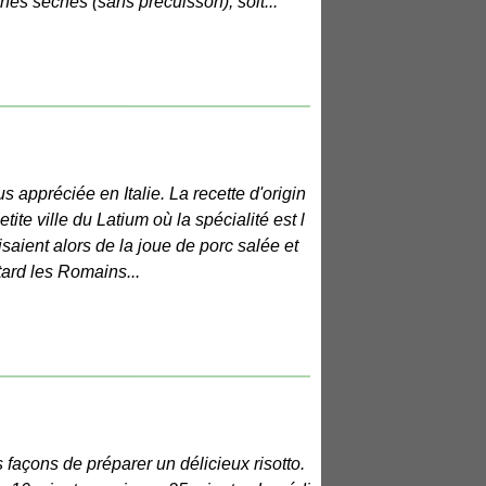
nes sèches (sans précuisson), soit...
s appréciée en Italie. La recette d'origin
tite ville du Latium où la spécialité est l
isaient alors de la joue de porc salée et
tard les Romains...
açons de préparer un délicieux risotto.