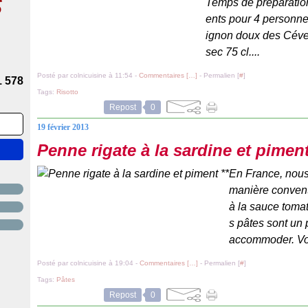
s
Temps de préparation
ents pour 4 personnes
ignon doux des Céven
sec 75 cl....
Posté par colnicuisine à 11:54 -
Commentaires [
…
]
- Permalien [
#
]
1 578
Tags:
Risotto
Repost
0
19 février 2013
Penne rigate à la sardine et piment
En France, nous
manière convent
à la sauce tomat
s pâtes sont un p
accommoder. Voic
Posté par colnicuisine à 19:04 -
Commentaires [
…
]
- Permalien [
#
]
Tags:
Pâtes
Repost
0