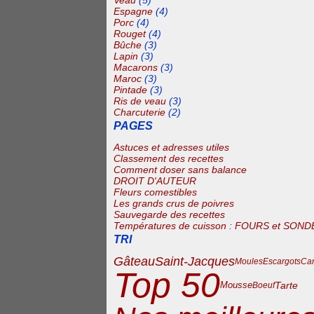
Veau
(5)
Espagne
(4)
Porc
(4)
Rouget
(4)
Bûche
(3)
Lapin
(3)
Macarons
(3)
Maroc
(3)
Pintade
(3)
Ris de veau
(3)
Charcuterie
(2)
PAGES
Astuces et adresses utiles
Classement des recettes
Comment doser sans balance
DROIT D'AUTEUR
Fleurs comestibles
Les grands crus de poivres
Sauvegarde des recettes
Températures de cuisson : FOURS et SOND
TRI
Gâteau
Saint-Jacques
Moules
Escargots
Ca
Top 50
Tarte
Mousse
Boeuf