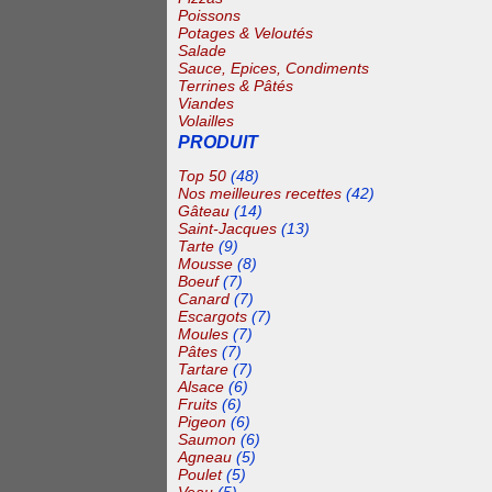
Poissons
Potages & Veloutés
Salade
Sauce, Epices, Condiments
Terrines & Pâtés
Viandes
Volailles
PRODUIT
Top 50
(48)
Nos meilleures recettes
(42)
Gâteau
(14)
Saint-Jacques
(13)
Tarte
(9)
Mousse
(8)
Boeuf
(7)
Canard
(7)
Escargots
(7)
Moules
(7)
Pâtes
(7)
Tartare
(7)
Alsace
(6)
Fruits
(6)
Pigeon
(6)
Saumon
(6)
Agneau
(5)
Poulet
(5)