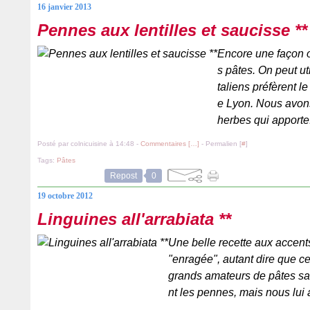
16 janvier 2013
Pennes aux lentilles et saucisse **
Encore une façon 
s pâtes. On peut uti
taliens préfèrent 
e Lyon. Nous avon
herbes qui apporte.
Posté par colnicuisine à 14:48 -
Commentaires [
…
]
- Permalien [
#
]
Tags:
Pâtes
Repost
0
19 octobre 2012
Linguines all'arrabiata **
Une belle recette aux accents d
"enragée", autant dire que ce
grands amateurs de pâtes sa
nt les pennes, mais nous lui 