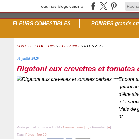
Tous nos blogs cuisine
FLEURS COMESTIBLES
POIVRES grands cr
SAVEURS ET COULEURS
>
CATEGORIES
>
PÂTES & RIZ
31 juillet 2020
Rigatoni aux crevettes et tomates c
Encore un
gatoni co
d'être str
ir la sau
Mais de 
nt...
Posté par colnicuisine à 15:14 -
Commentaires [
…
]
- Permalien [
#
]
Tags:
Pâtes
,
Top 50