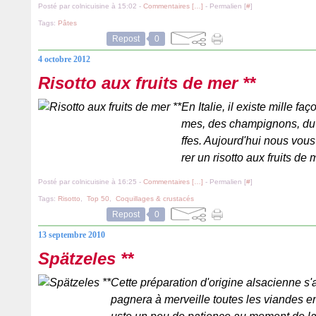
Posté par colnicuisine à 15:02 -
Commentaires [
…
]
- Permalien [
#
]
Tags:
Pâtes
Repost
0
4 octobre 2012
Risotto aux fruits de mer **
En Italie, il existe mille f
mes, des champignons, du 
ffes. Aujourd'hui nous vou
rer un risotto aux fruits de
Posté par colnicuisine à 16:25 -
Commentaires [
…
]
- Permalien [
#
]
Tags:
Risotto
,
Top 50
,
Coquillages & crustacés
Repost
0
13 septembre 2010
Spätzeles **
Cette préparation d'origine alsacienne s
pagnera à merveille toutes les viandes en