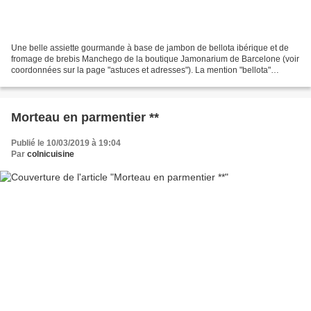
Une belle assiette gourmande à base de jambon de bellota ibérique et de
fromage de brebis Manchego de la boutique Jamonarium de Barcelone (voir
coordonnées sur la page "astuces et adresses"). La mention "bellota"
indique que le porc a été nourri uniquement...
Morteau en parmentier **
Publié le 10/03/2019 à 19:04
Par
colnicuisine