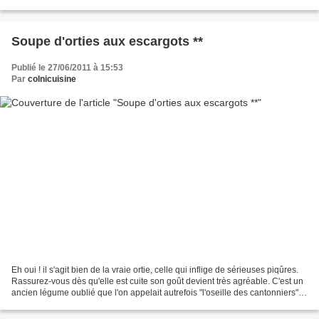
de moules, salué à son départ...
Soupe d'orties aux escargots **
Publié le 27/06/2011 à 15:53
Par
colnicuisine
Eh oui ! il s'agit bien de la vraie ortie, celle qui inflige de sérieuses piqûres.
Rassurez-vous dès qu'elle est cuite son goût devient très agréable. C'est un
ancien légume oublié que l'on appelait autrefois "l'oseille des cantonniers".
Bien que la meilleure...