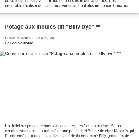
de ce mois. A esssayer tant que dure la saison des asperges. Il est
préférable d'utiliser des asperges vertes au goût plus prononcé. Ceux qui
habitent le Sud pourront également...
Potage aux moules dit "Billy bye" **
Publié le 22/01/2012 à 15:24
Par
colnicuisine
Un délicieux potage crémeux aux moules, très facile à réaliser. Selon
certains, son nom lui aurait été donné par le chef Barthe de chez Maxim's qui
l'aurait créé pour un de ses clients américain dénommé Billy, grand amateur