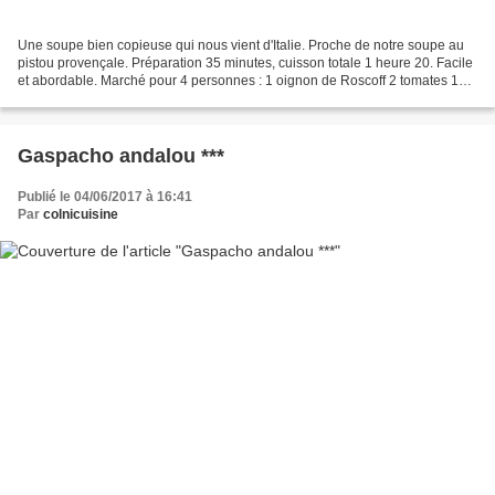
Une soupe bien copieuse qui nous vient d'Italie. Proche de notre soupe au
pistou provençale. Préparation 35 minutes, cuisson totale 1 heure 20. Facile
et abordable. Marché pour 4 personnes : 1 oignon de Roscoff 2 tomates 1
courgette 2 carottes 1 branche...
Gaspacho andalou ***
Publié le 04/06/2017 à 16:41
Par
colnicuisine