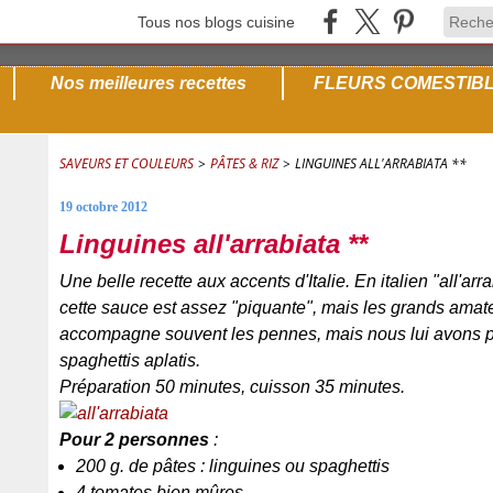
Tous nos blogs cuisine
Nos meilleures recettes
FLEURS COMESTIB
SAVEURS ET COULEURS
>
PÂTES & RIZ
>
LINGUINES ALL'ARRABIATA **
19 octobre 2012
Linguines all'arrabiata **
Une belle recette aux accents d'Italie. En italien "all'arr
cette sauce est assez "piquante", mais les grands amate
accompagne souvent les pennes, mais nous lui avons préf
spaghettis aplatis.
Préparation 50 minutes, cuisson 35 minutes.
Pour 2 personnes
:
200 g. de pâtes : linguines ou spaghettis
4 tomates bien mûres