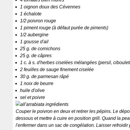
1 oignon doux des Cévennes
1 échalote
1/2 poivron rouge
1 piment rouge (à défaut purée de piments)
1/2 aubergine
1 gousse d'ail
25 g. de cornichons
25 g. de câpres
1 c. à s. d'herbes ciselées mélangées (persil, ciboulett
2 feuilles de sauge finement ciselée
30 g. de parmesan râpé
1 noix de beurre
huile d'olive
sel et poivre
Couper le poivron en deux et retirer les pépins. Le dép
dessous et mettre à cuire en position grill. Quand la peau 
l'enfermer dans un sac de congélation. Laisser refroidir 