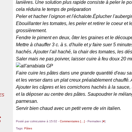
lanières. Une solution plus rapide consiste à peler le p
cela réduira le temps de préparation
Peler et hacher l'oignon et l'échalote.Éplucher l'aubergin
Ebouillanter les tomates, les peler et retirer le coeur et
grossièrement.
Fendre le piment en deux, ôter les graines et le découper
Mettre à chauffer 3 c. à s. d'huile et y faire suer 5 minute
hachés. Ajouter l'ail haché, la chair des tomates, les dés
Saler mais ne pas poivrer, laisser cuire à feu doux 20
Faire cuire les pâtes dans une grande quantité d'eau sal
et les verser dans un plat creux préalablement chauffé. 
Ajouter les câpres et les cornichons hachés à la sauce,
et la déposer au centre des pâtes. Saupoudrer le mélang
ES
parmesan.
Servir bien chaud avec un petit verre de vin italien.
s
Posté par colnicuisine à 15:02 -
Commentaires [
…
]
- Permalien [
#
]
Tags:
Pâtes