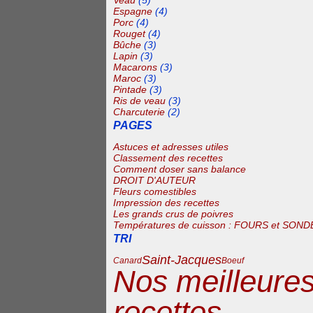
Veau
(5)
Espagne
(4)
Porc
(4)
Rouget
(4)
Bûche
(3)
Lapin
(3)
Macarons
(3)
Maroc
(3)
Pintade
(3)
Ris de veau
(3)
Charcuterie
(2)
PAGES
Astuces et adresses utiles
Classement des recettes
Comment doser sans balance
DROIT D'AUTEUR
Fleurs comestibles
Impression des recettes
Les grands crus de poivres
Températures de cuisson : FOURS et SOND
TRI
Saint-Jacques
Canard
Boeuf
Nos meilleure
recettes