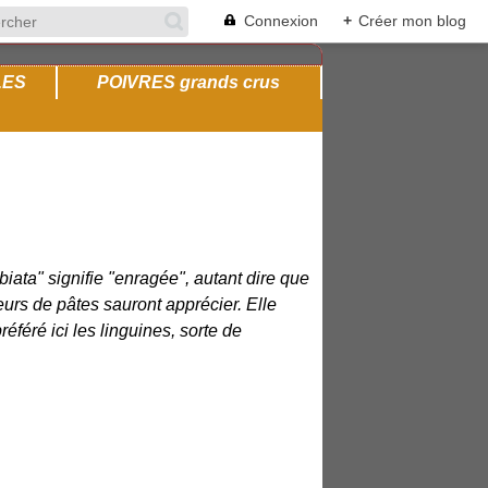
Connexion
+
Créer mon blog
LES
POIVRES grands crus
abiata" signifie "enragée", autant dire que
urs de pâtes sauront apprécier. Elle
éré ici les linguines, sorte de