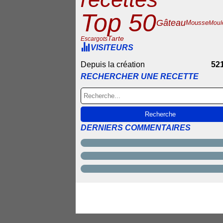
Top 50
Gâteau
Mousse
Moul
Tarte
Escargots
VISITEURS
Depuis la création
52
RECHERCHER UNE RECETTE
DERNIERS COMMENTAIRES