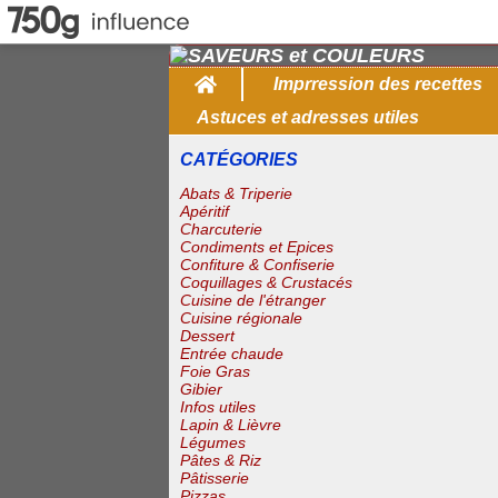
Home
Imprression des recettes
Astuces et adresses utiles
CATÉGORIES
Abats & Triperie
Apéritif
Charcuterie
Condiments et Epices
Confiture & Confiserie
Coquillages & Crustacés
Cuisine de l'étranger
Cuisine régionale
Dessert
Entrée chaude
Foie Gras
Gibier
Infos utiles
Lapin & Lièvre
Légumes
Pâtes & Riz
Pâtisserie
Pizzas