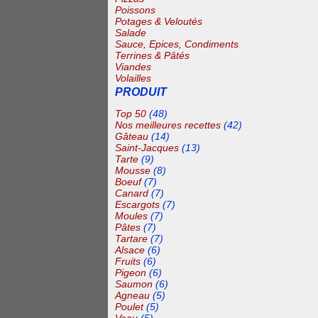
Poissons
Potages & Veloutés
Salade
Sauce, Epices, Condiments
Terrines & Pâtés
Viandes
Volailles
PRODUIT
Top 50
(48)
Nos meilleures recettes
(42)
Gâteau
(14)
Saint-Jacques
(13)
Tarte
(9)
Mousse
(8)
Boeuf
(7)
Canard
(7)
Escargots
(7)
Moules
(7)
Pâtes
(7)
Tartare
(7)
Alsace
(6)
Fruits
(6)
Pigeon
(6)
Saumon
(6)
Agneau
(5)
Poulet
(5)