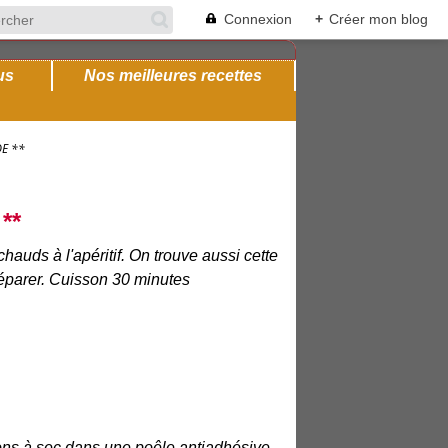
Connexion
+
Créer mon blog
us
Nos meilleures recettes
DE **
**
chauds à l'apéritif. On trouve aussi cette
préparer. Cuisson 30 minutes
nons à sec dans une poêle antiadhésive.