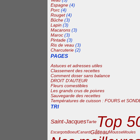
Veau
(5)
Espagne
(4)
Porc
(4)
Rouget
(4)
Bûche
(3)
Lapin
(3)
Macarons
(3)
Maroc
(3)
Pintade
(3)
Ris de veau
(3)
Charcuterie
(2)
PAGES
Astuces et adresses utiles
Classement des recettes
Comment doser sans balance
DROIT D'AUTEUR
Fleurs comestibles
Les grands crus de poivres
Sauvegarde des recettes
Températures de cuisson : FOURS et SOND
TRI
Top 5
Saint-Jacques
Tarte
Gâteau
Mousse
Escargots
Boeuf
Canard
Moules