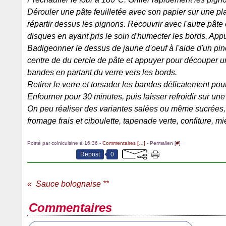
Dérouler une pâte feuilletée avec son papier sur une pla
répartir dessus les pignons. Recouvrir avec l'autre pâte
disques en ayant pris le soin d'humecter les bords. App
Badigeonner le dessus de jaune d'oeuf à l'aide d'un pi
centre de du cercle de pâte et appuyer pour découper un
bandes en partant du verre vers les bords.
Retirer le verre et torsader les bandes délicatement pour
Enfourner pour 30 minutes, puis laisser refroidir sur une 
On peu réaliser des variantes salées ou même sucrées, 
fromage frais et ciboulette, tapenade verte, confiture, mie
Posté par colnicuisine à 16:36 -
Commentaires [
…
]
- Permalien [
#
]
Repost
0
Sauce bolognaise **
Commentaires