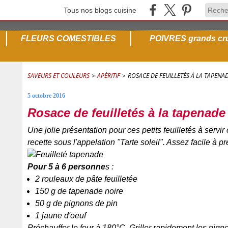
Tous nos blogs cuisine
FLEURS COMESTIBLES
POIVRES grands cr
SAVEURS ET COULEURS
>
APÉRITIF
>
ROSACE DE FEUILLETÉS À LA TAPENA
5 octobre 2016
Rosace de feuilletés à la tapenade 
Une jolie présentation pour ces petits feuilletés à servir 
recette sous l'appelation "Tarte soleil". Assez facile à 
Pour 5 à 6 personne
s :
2 rouleaux de pâte feuilletée
150 g de tapenade noire
50 g de pignons de pin
1 jaune d'oeuf
Préchauffer le four à 180°C. Griller rapidement les pig