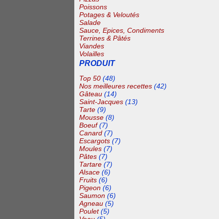
Poissons
Potages & Veloutés
Salade
Sauce, Epices, Condiments
Terrines & Pâtés
Viandes
Volailles
PRODUIT
Top 50
(48)
Nos meilleures recettes
(42)
Gâteau
(14)
Saint-Jacques
(13)
Tarte
(9)
Mousse
(8)
Boeuf
(7)
Canard
(7)
Escargots
(7)
Moules
(7)
Pâtes
(7)
Tartare
(7)
Alsace
(6)
Fruits
(6)
Pigeon
(6)
Saumon
(6)
Agneau
(5)
Poulet
(5)