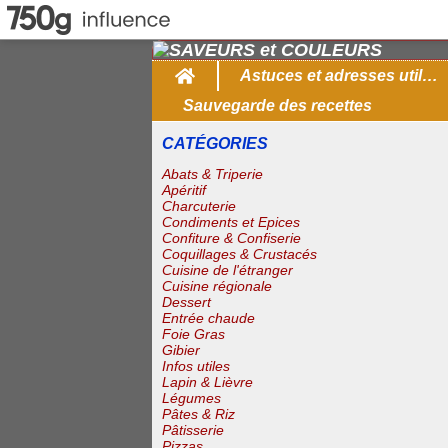
Home
Astuces et adresses utiles
Sauvegarde des recettes
CATÉGORIES
Abats & Triperie
Apéritif
Charcuterie
Condiments et Epices
Confiture & Confiserie
Coquillages & Crustacés
Cuisine de l'étranger
Cuisine régionale
Dessert
Entrée chaude
Foie Gras
Gibier
Infos utiles
Lapin & Lièvre
Légumes
Pâtes & Riz
Pâtisserie
Pizzas