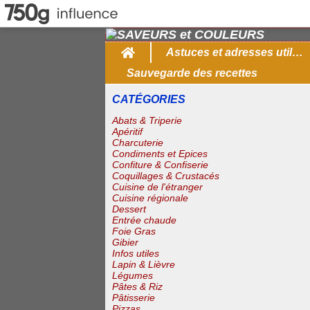
Home
Astuces et adresses utiles
Sauvegarde des recettes
CATÉGORIES
Abats & Triperie
Apéritif
Charcuterie
Condiments et Epices
Confiture & Confiserie
Coquillages & Crustacés
Cuisine de l'étranger
Cuisine régionale
Dessert
Entrée chaude
Foie Gras
Gibier
Infos utiles
Lapin & Lièvre
Légumes
Pâtes & Riz
Pâtisserie
Pizzas