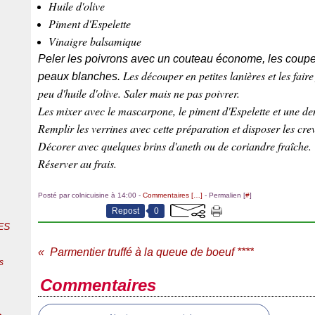
Huile d'olive
Piment d'Espelette
Vinaigre balsamique
Peler les poivrons avec un couteau économe, les couper e
Les découper en petites lanières et les fai
peaux blanches.
peu d'huile d'olive. Saler mais ne pas poivrer.
Les mixer avec le mascarpone, le piment d'Espelette et une dem
Remplir les verrines avec cette préparation et disposer les cre
Décorer avec quelques brins d'aneth ou de coriandre fraîche.
Réserver au frais.
Posté par colnicuisine à 14:00 -
Commentaires [
…
]
- Permalien [
#
]
Repost
0
ES
Parmentier truffé à la queue de boeuf ****
s
Commentaires