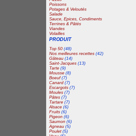
Poissons
Potages & Veloutés
Salade
Sauce, Epices, Condiments
Terrines & Pâtés
Viandes
Volailles
PRODUIT
Top 50
(48)
Nos meilleures recettes
(42)
Gâteau
(14)
Saint-Jacques
(13)
Tarte
(9)
Mousse
(8)
Boeuf
(7)
Canard
(7)
Escargots
(7)
Moules
(7)
Pâtes
(7)
Tartare
(7)
Alsace
(6)
Fruits
(6)
Pigeon
(6)
Saumon
(6)
Agneau
(5)
Poulet
(5)