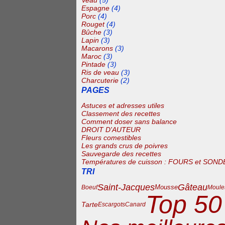
Veau
(5)
Espagne
(4)
Porc
(4)
Rouget
(4)
Bûche
(3)
Lapin
(3)
Macarons
(3)
Maroc
(3)
Pintade
(3)
Ris de veau
(3)
Charcuterie
(2)
PAGES
Astuces et adresses utiles
Classement des recettes
Comment doser sans balance
DROIT D'AUTEUR
Fleurs comestibles
Les grands crus de poivres
Sauvegarde des recettes
Températures de cuisson : FOURS et SOND
TRI
Gâteau
Saint-Jacques
Mousse
Boeuf
Moule
Top 50
Tarte
Escargots
Canard