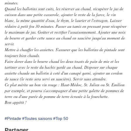
minutes.
Quand les ballotins sont cuits, les réserver au chaud, récupérer le jus de
cuisson dans une petite casserole, ajouter le reste de la farce, le vin
blanc, la même quantité d'eau, le thym, le laurier et l'estragon. Laisser
réduire à petit feu 30 minutes. Passer au tamis en pressant pour récupérer
le maximum de jus. Goûter et rectifier l'assaisonnement. Ajouter une noix
de beurre et garder cette sauce au chaud en saucière jusqu'au moment de
servir.
Mettre à chauffer les assiettes.
S'assurer que les ballotins de pintade sont
toujours bien chauds.
Faire dorer dans le beurre chaud les deux toasts de pain de mie et les
tartiner avec le reste du hachis gardé au chaud. Disposer sur chaque
assiette chaude un ballotin à coté d'un canapé garni, ajouter un cordon
de sauce (le reste sera servi en saucière). Servir sans attendre.
Ce plat mérite un bon vin rouge : Haut-Médoc, St. Julien ou St. Emilion
par exemple, et pourra s'accompagner d'une petite galette de pommes de
terre ou d'une purée de pomme de terre écrasée à la fourchette.
Bon appétit !
#Pintade
#Toutes saisons
#Top 50
Partager