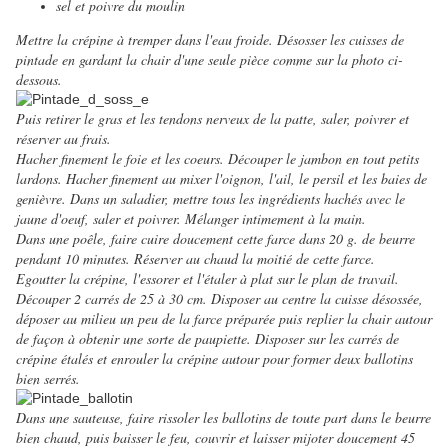
sel et poivre du moulin
Mettre la crépine à tremper dans l'eau froide. Désosser les cuisses de
pintade en gardant la chair d'une seule pièce comme sur la photo ci-
dessous.
Puis retirer le gras et les tendons nerveux de la patte, saler, poivrer et
réserver au frais.
Hacher finement le foie et les coeurs. Découper le jambon en tout petits
lardons. Hacher finement au mixer l'oignon, l'ail, le persil et les baies de
genièvre. Dans un saladier, mettre tous les ingrédients hachés avec le
jaune d'oeuf, saler et poivrer. Mélanger intimement à la main.
Dans une poêle, faire cuire doucement cette farce dans 20 g. de beurre
pendant 10 minutes. Réserver au chaud la moitié de cette farce.
Egoutter la crépine, l'essorer et l'étaler à plat sur le plan de travail.
Découper 2 carrés de 25 à 30 cm. Disposer au centre la cuisse désossée,
déposer au milieu un peu de la farce préparée puis
replier la chair autour
de façon à obtenir une sorte de paupiette. Disposer sur les carrés de
crépine étalés
et enrouler la crépine autour pour former deux ballotins
bien serrés.
Dans une sauteuse, faire rissoler les ballotins de toute part dans le beurre
bien chaud, puis baisser le feu, couvrir et laisser mijoter doucement 45