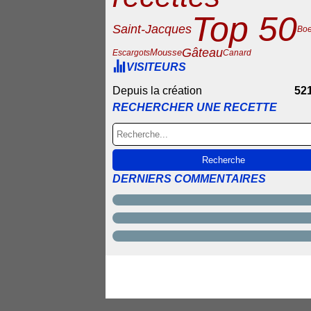
Top 50
Saint-Jacques
Boe
Gâteau
Mousse
Escargots
Canard
VISITEURS
Depuis la création
52
RECHERCHER UNE RECETTE
DERNIERS COMMENTAIRES