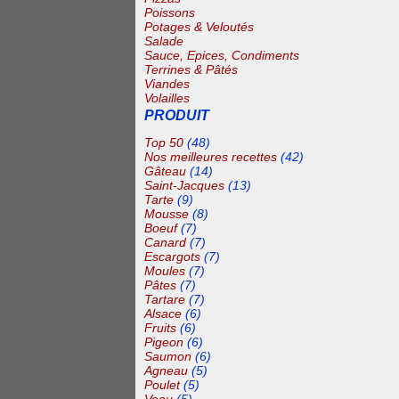
Poissons
Potages & Veloutés
Salade
Sauce, Epices, Condiments
Terrines & Pâtés
Viandes
Volailles
PRODUIT
Top 50
(48)
Nos meilleures recettes
(42)
Gâteau
(14)
Saint-Jacques
(13)
Tarte
(9)
Mousse
(8)
Boeuf
(7)
Canard
(7)
Escargots
(7)
Moules
(7)
Pâtes
(7)
Tartare
(7)
Alsace
(6)
Fruits
(6)
Pigeon
(6)
Saumon
(6)
Agneau
(5)
Poulet
(5)