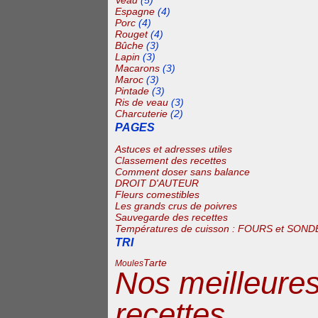
Veau
(5)
Espagne
(4)
Porc
(4)
Rouget
(4)
Bûche
(3)
Lapin
(3)
Macarons
(3)
Maroc
(3)
Pintade
(3)
Ris de veau
(3)
Charcuterie
(2)
PAGES
Astuces et adresses utiles
Classement des recettes
Comment doser sans balance
DROIT D'AUTEUR
Fleurs comestibles
Les grands crus de poivres
Sauvegarde des recettes
Températures de cuisson : FOURS et SOND
TRI
Tarte
Moules
Nos meilleure
recettes