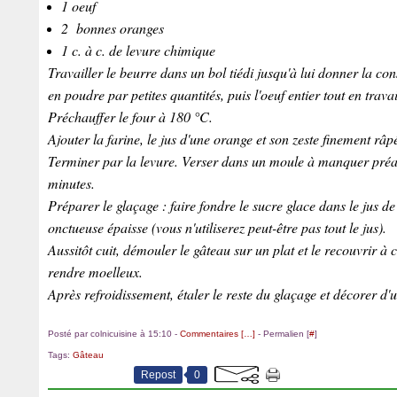
1 oeuf
2 bonnes oranges
1 c. à c. de levure chimique
Travailler le beurre dans un bol tiédi jusqu'à lui donner la c
en poudre par petites quantités, puis l'oeuf entier tout en trava
Préchauffer le four à 180 °C.
Ajouter la farine, le jus d'une orange et son zeste finement râp
Terminer par la levure. Verser dans un moule à manquer préa
minutes.
Préparer le glaçage : faire fondre le sucre glace dans le jus 
onctueuse épaisse (vous n'utiliserez peut-être pas tout le jus).
Aussitôt cuit, démouler le gâteau sur un plat et le recouvrir à
rendre moelleux.
Après refroidissement, étaler le reste du glaçage et décorer d'
Posté par colnicuisine à 15:10 -
Commentaires [
…
]
- Permalien [
#
]
Tags:
Gâteau
Repost
0