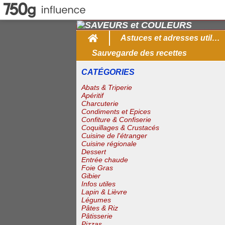
Home
Astuces et adresses utiles
Sauvegarde des recettes
CATÉGORIES
Abats & Triperie
Apéritif
Charcuterie
Condiments et Epices
Confiture & Confiserie
Coquillages & Crustacés
Cuisine de l'étranger
Cuisine régionale
Dessert
Entrée chaude
Foie Gras
Gibier
Infos utiles
Lapin & Lièvre
Légumes
Pâtes & Riz
Pâtisserie
Pizzas