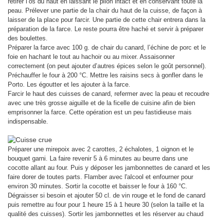
retirer l’os du haut en laissant le pilon intact et en conservant toute la
peau. Prélever une partie de la chair du haut de la cuisse, de façon à
laisser de la place pour farcir. Une partie de cette chair entrera dans la
préparation de la farce. Le reste pourra être haché et servir à préparer
des boulettes.
Préparer la farce avec 100 g. de chair du canard, l’échine de porc et le
foie en hachant le tout au hachoir ou au mixer. Assaisonner
correctement (on peut ajouter d’autres épices selon le goût personnel).
Préchauffer le four à 200 °C. Mettre les raisins secs à gonfler dans le
Porto. Les égoutter et les ajouter à la farce.
Farcir le haut des cuisses de canard, refermer avec la peau et recoudre
avec une très grosse aiguille et de la ficelle de cuisine afin de bien
emprisonner la farce. Cette opération est un peu fastidieuse mais
indispensable.
Préparer une mirepoix avec 2 carottes, 2 échalotes, 1 oignon et le
bouquet garni. La faire revenir 5 à 6 minutes au beurre dans une
cocotte allant au four. Puis y déposer les jambonnettes de canard et les
faire dorer de toutes parts. Flamber avec l'alcool et enfourner pour
environ 30 minutes. Sortir la cocotte et baisser le four à 160 °C.
Dégraisser si besoin et ajouter 50 cl. de vin rouge et le fond de canard
puis remettre au four pour 1 heure 15 à 1 heure 30 (selon la taille et la
qualité des cuisses). Sortir les jambonnettes et les réserver au chaud