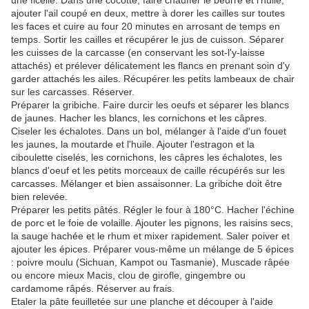
une ficelle. Dans une cocotte, faire chauffer le beurre et l'huile,
ajouter l'ail coupé en deux, mettre à dorer les cailles sur toutes
les faces et cuire au four 20 minutes en arrosant de temps en
temps. Sortir les cailles et récupérer le jus de cuisson. Séparer
les cuisses de la carcasse (en conservant les sot-l'y-laisse
attachés) et prélever délicatement les flancs en prenant soin d'y
garder attachés les ailes. Récupérer les petits lambeaux de chair
sur les carcasses. Réserver.
Préparer la gribiche. Faire durcir les oeufs et séparer les blancs
de jaunes. Hacher les blancs, les cornichons et les câpres.
Ciseler les échalotes. Dans un bol, mélanger à l'aide d'un fouet
les jaunes, la moutarde et l'huile. Ajouter l'estragon et la
ciboulette ciselés, les cornichons, les câpres les échalotes, les
blancs d'oeuf et les petits morceaux de caille récupérés sur les
carcasses. Mélanger et bien assaisonner. La gribiche doit être
bien relevée.
Préparer les petits pâtés. Régler le four à 180°C. Hacher l'échine
de porc et le foie de volaille. Ajouter les pignons, les raisins secs,
la sauge hachée et le rhum et mixer rapidement. Saler poiver et
ajouter les épices. Préparer vous-même un mélange de 5 épices
: poivre moulu (Sichuan, Kampot ou Tasmanie), Muscade râpée
ou encore mieux Macis, clou de girofle, gingembre ou
cardamome râpés. Réserver au frais.
Etaler la pâte feuilletée sur une planche et découper à l'aide