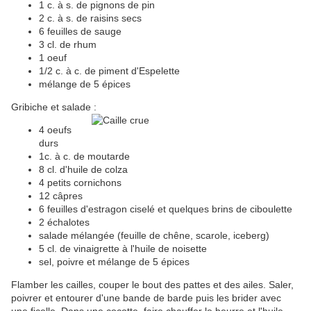
1 c. à s. de pignons de pin
2 c. à s. de raisins secs
6 feuilles de sauge
3 cl. de rhum
1 oeuf
1/2 c. à c. de piment d'Espelette
mélange de 5 épices
Gribiche et salade :
4 oeufs
durs
1c. à c. de moutarde
8 cl. d'huile de colza
4 petits cornichons
12 câpres
6 feuilles d'estragon ciselé et quelques brins de ciboulette
2 échalotes
salade mélangée (feuille de chêne, scarole, iceberg)
5 cl. de vinaigrette à l'huile de noisette
sel, poivre et mélange de 5 épices
Flamber les cailles, couper le bout des pattes et des ailes. Saler,
poivrer et entourer d'une bande de barde puis les brider avec