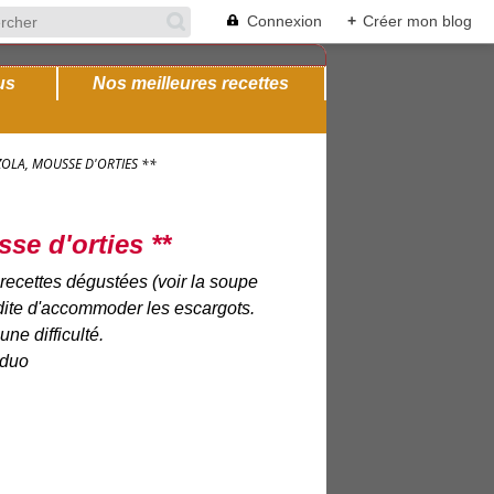
Connexion
+
Créer mon blog
us
Nos meilleures recettes
LA, MOUSSE D'ORTIES **
e d'orties **
 recettes dégustées (voir la soupe
édite d'accommoder les escargots.
ne difficulté.