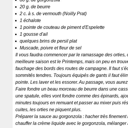
20 g. de beurre
2 c. à s. de vermouth (Noilly Prat)
1 échalote
1 pointe de couteau de piment d'Espelette
1 gousse d'ail
quelques brins de persil plat
Muscade, poivre et fleur de sel
Il vous faudra commencer par le ramassage des orties, c
meilleure saison est le Printemps, mais on peu en trou
fauchage des bords des routes de campagne. Il faut s'é
sommités tendres. Toujours équipés de gants il faut élim
pointe. Les laver et les essorer. Au passage, vous aure
Faire fondre un beau morceau de beurre dans une casser
une spatule, elles vont fondre comme des épinards, ajout
minutes toujours en remuant et passer au mixer puis rés
cuites, les orties ne piquent plus.
Préparer la sauce au gorgonzola : hacher très finement le p
chauffer la crème liquide avec le gorgonzola, mélanger a