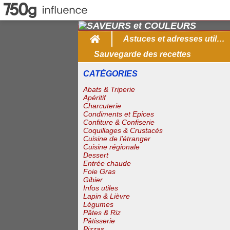
Home
Astuces et adresses utiles
Sauvegarde des recettes
CATÉGORIES
Abats & Triperie
Apéritif
Charcuterie
Condiments et Epices
Confiture & Confiserie
Coquillages & Crustacés
Cuisine de l'étranger
Cuisine régionale
Dessert
Entrée chaude
Foie Gras
Gibier
Infos utiles
Lapin & Lièvre
Légumes
Pâtes & Riz
Pâtisserie
Pizzas