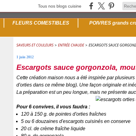
Tous nos blogs cuisine
FLEURS COMESTIBLES
POIVRES grands cr
SAVEURS ET COULEURS
>
ENTRÉE CHAUDE
>
ESCARGOTS SAUCE GORGONZO
1 juin 2012
Escargots sauce gorgonzola, mouss
Cette création maison nous a été inspirée par plusieurs
d'orties dans ce même blog). Une façon originale et in
La préparation est un peu longue, mais ne présente aucu
Pour 6 convives, il vous faudra :
120 à 150 g. de pointes d'orties fraîches
5 ou 6 douzaines d'escargots cuisinés en conserve
20 cl. de crème fraîche liquide
80 g. de gorgonzola