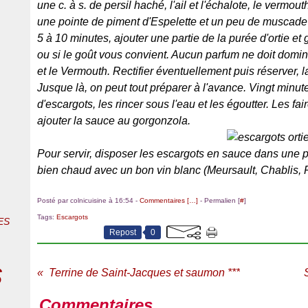
une c. à s. de persil haché, l'ail et l'échalote, le vermou
une pointe de piment d'Espelette et un peu de muscade 
5 à 10 minutes, ajouter une partie de la purée d'ortie et g
ou si le goût vous convient. Aucun parfum ne doit dominer
et le Vermouth. Rectifier éventuellement puis réserver, l
Jusque là, on peut tout préparer à l'avance. Vingt minute
d'escargots, les rincer sous l'eau et les égoutter. Les f
ajouter la sauce au gorgonzola.
Pour servir, disposer les escargots en sauce dans une pe
bien chaud avec un bon vin blanc (Meursault, Chablis, 
Posté par colnicuisine à 16:54 -
Commentaires [
…
]
- Permalien [
#
]
Tags:
Escargots
ES
Repost
0
s
Terrine de Saint-Jacques et saumon ***
Commentaires