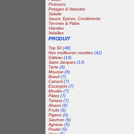
Poissons
Potages & Veloutés
Salade
Sauce, Epices, Condiments
Terrines & Pâtés
Viandes
Volailles
PRODUIT
Top 50
(48)
Nos meilleures recettes
(42)
Gâteau
(14)
Saint-Jacques
(13)
Tarte
(9)
Mousse
(8)
Boeuf
(7)
Canard
(7)
Escargots
(7)
Moules
(7)
Pâtes
(7)
Tartare
(7)
Alsace
(6)
Fruits
(6)
Pigeon
(6)
Saumon
(6)
Agneau
(5)
Poulet
(5)