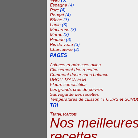
Veau
(5)
Espagne
(4)
Porc
(4)
Rouget
(4)
Bûche
(3)
Lapin
(3)
Macarons
(3)
Maroc
(3)
Pintade
(3)
Ris de veau
(3)
Charcuterie
(2)
PAGES
Astuces et adresses utiles
Classement des recettes
Comment doser sans balance
DROIT D'AUTEUR
Fleurs comestibles
Les grands crus de poivres
Sauvegarde des recettes
Températures de cuisson : FOURS et SOND
TRI
Tarte
Escargots
Nos meilleure
recettes