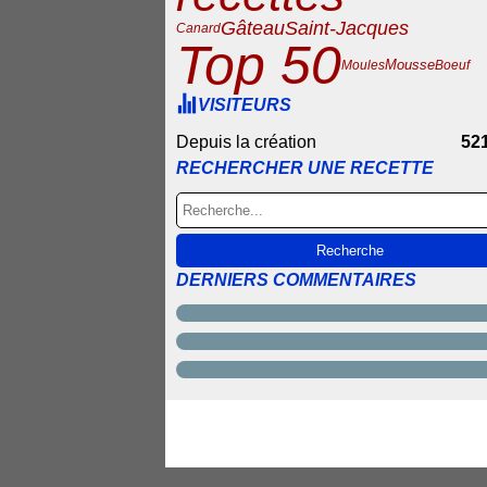
Gâteau
Saint-Jacques
Canard
Top 50
Mousse
Moules
Boeuf
VISITEURS
Depuis la création
52
RECHERCHER UNE RECETTE
DERNIERS COMMENTAIRES