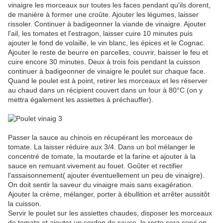
vinaigre les morceaux sur toutes les faces pendant qu'ils dorent,
de manière à former une croûte. Ajouter les légumes, laisser
rissoler. Continuer à badigeonner la viande de vinaigre. Ajouter
l'ail, les tomates et l'estragon, laisser cuire 10 minutes puis
ajouter le fond de volaille, le vin blanc, les épices et le Cognac.
Ajouter le reste de beurre en parcelles, couvrir, baisser le feu et
cuire encore 30 minutes. Deux à trois fois pendant la cuisson
continuer à badigeonner de vinaigre le poulet sur chaque face.
Quand le poulet est à point, retirer les morceaux et les réserver
au chaud dans un récipient couvert dans un four à 80°C (on y
mettra également les assiettes à préchauffer).
Passer la sauce au chinois en récupérant les morceaux de
tomate. La laisser réduire aux 3/4. Dans un bol mélanger le
concentré de tomate, la moutarde et la farine et ajouter à la
sauce en remuant vivement au fouet. Goûter et rectifier
l'assaisonnement( ajouter éventuellement un peu de vinaigre).
On doit sentir la saveur du vinaigre mais sans exagération.
Ajouter la crème, mélanger, porter à ébullition et arrêter aussitôt
la cuisson.
Servir le poulet sur les assiettes chaudes, disposer les morceaux
de tomate et ajouter un cordon de sauce, le reste sera servi en