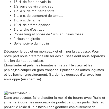
15 cl. de fond de volaille
1/2 verre de vin blanc sec
1 c. à s. de moutarde forte
1 c. à s. de concentré de tomate
1 c. à s. de farine
10 cl. de crème épaisse
1 branche d'estragon
Poivre long et poivre de Sichuan, baies roses
2 clous de girofle
Sel et poivre du moulin
Découper le poulet en morceaux et éliminer la carcasse. Pour
notre part nous préférons utiliser des cuisses dont nous séparons
le pilon du haut de cuisse.
Ébouillanter et peler les tomates en retirant le cœur et les
pépins,les couper en gros tronçons. Éplucher les autres légumes
et les hacher grossièrement. Garder les gousses d'ail avec leur
enveloppe (en chemise).
Dans une cocotte, faire chauffer la moitié du beurre avec l'huile et
y mettre à dorer les morceaux de poulet de toutes parts. Saler et
poivrer. A l'aide d'un pinceau badigeonner copieusement de