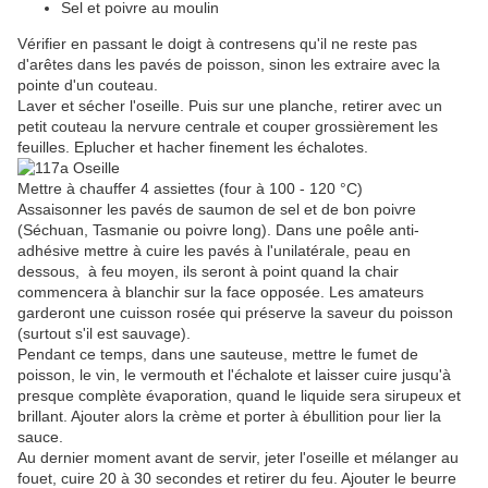
Sel et poivre au moulin
Vérifier en passant le doigt à contresens qu'il ne reste pas
d'arêtes dans les pavés de poisson, sinon les extraire avec la
pointe d'un couteau.
Laver et sécher l'oseille. Puis sur une planche, retirer avec un
petit couteau la nervure centrale et couper grossièrement les
feuilles. Eplucher et hacher finement les échalotes.
Mettre à chauffer 4 assiettes (four à 100 - 120 °C)
Assaisonner les pavés de saumon de sel et de bon poivre
(Séchuan, Tasmanie ou poivre long). Dans une poêle anti-
adhésive mettre à cuire les pavés à l'unilatérale, peau en
dessous, à feu moyen, ils seront à point quand la chair
commencera à blanchir sur la face opposée. Les amateurs
garderont une cuisson rosée qui préserve la saveur du poisson
(surtout s'il est sauvage).
Pendant ce temps, dans une sauteuse, mettre le fumet de
poisson, le vin, le vermouth et l'échalote et laisser cuire jusqu'à
presque complète évaporation, quand le liquide sera sirupeux et
brillant. Ajouter alors la crème et porter à ébullition pour lier la
sauce.
Au dernier moment avant de servir, jeter l'oseille et mélanger au
fouet, cuire 20 à 30 secondes et retirer du feu. Ajouter le beurre