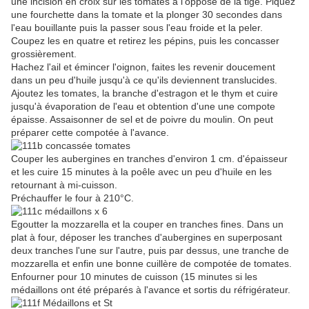
une incision en croix sur les tomates à l'opposé de la tige. Piquez
une fourchette dans la tomate et la plonger 30 secondes dans
l'eau bouillante puis la passer sous l'eau froide et la peler.
Coupez les en quatre et retirez les pépins, puis les concasser
grossièrement.
Hachez l'ail et émincer l'oignon, faites les revenir doucement
dans un peu d'huile jusqu'à ce qu'ils deviennent translucides.
Ajoutez les tomates, la branche d'estragon et le thym et cuire
jusqu'à évaporation de l'eau et obtention d'une une compote
épaisse. Assaisonner de sel et de poivre du moulin. On peut
préparer cette compotée à l'avance.
Couper les aubergines en tranches d'environ 1 cm. d'épaisseur
et les cuire 15 minutes à la poêle avec un peu d'huile en les
retournant à mi-cuisson.
Préchauffer le four à 210°C.
Egoutter la mozzarella et la couper en tranches fines. Dans un
plat à four, déposer les tranches d'aubergines en superposant
deux tranches l'une sur l'autre, puis par dessus, une tranche de
mozzarella et enfin une bonne cuillère de compotée de tomates.
Enfourner pour 10 minutes de cuisson (15 minutes si les
médaillons ont été préparés à l'avance et sortis du réfrigérateur.