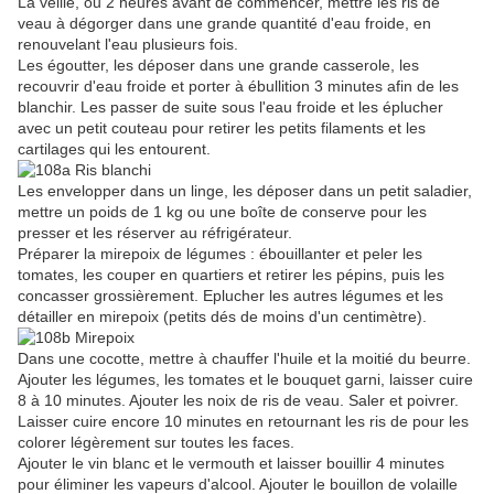
La veille, ou 2 heures avant de commencer, mettre les ris de
veau à dégorger dans une grande quantité d'eau froide, en
renouvelant l'eau plusieurs fois.
Les égoutter, les déposer dans une grande casserole, les
recouvrir d'eau froide et porter à ébullition 3 minutes afin de les
blanchir. Les passer de suite sous l'eau froide et les éplucher
avec un petit couteau pour retirer les petits filaments et les
cartilages qui les entourent.
Les envelopper dans un linge, les déposer dans un petit saladier,
mettre un poids de 1 kg ou une boîte de conserve pour les
presser et les réserver au réfrigérateur.
Préparer la mirepoix de légumes : ébouillanter et peler les
tomates, les couper en quartiers et retirer les pépins, puis les
concasser grossièrement. Eplucher les autres légumes et les
détailler en mirepoix (petits dés de moins d'un centimètre).
Dans une cocotte, mettre à chauffer l'huile et la moitié du beurre.
Ajouter les légumes, les tomates et le bouquet garni, laisser cuire
8 à 10 minutes. Ajouter les noix de ris de veau. Saler et poivrer.
Laisser cuire encore 10 minutes en retournant les ris de pour les
colorer légèrement sur toutes les faces.
Ajouter le vin blanc et le vermouth et laisser bouillir 4 minutes
pour éliminer les vapeurs d'alcool. Ajouter le bouillon de volaille