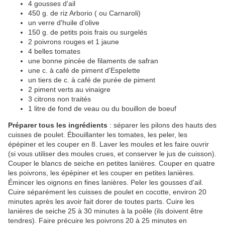
4 gousses d'ail
450 g. de riz Arborio ( ou Carnaroli)
un verre d'huile d'olive
150 g. de petits pois frais ou surgelés
2 poivrons rouges et 1 jaune
4 belles tomates
une bonne pincée de filaments de safran
une c. à café de piment d'Espelette
un tiers de c. à café de purée de piment
2 piment verts au vinaigre
3 citrons non traités
1 litre de fond de veau ou du bouillon de boeuf
Préparer tous les ingrédients
: séparer les pilons des hauts des
cuisses de poulet. Ébouillanter les tomates, les peler, les
épépiner et les couper en 8. Laver les moules et les faire ouvrir
(si vous utiliser des moules crues, et conserver le jus de cuisson).
Couper le blancs de seiche en petites lanières. Couper en quatre
les poivrons, les épépiner et les couper en petites lanières.
Émincer les oignons en fines lanières. Peler les gousses d'ail.
Cuire séparément les cuisses de poulet en cocotte, environ 20
minutes après les avoir fait dorer de toutes parts. Cuire les
lanières de seiche 25 à 30 minutes à la poêle (ils doivent être
tendres). Faire précuire les poivrons 20 à 25 minutes en