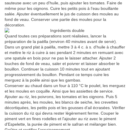
sauteuse avec un peu d'huile, puis ajouter les tomates. Faire de
même pour les oignons. Cuire les petits pois à l'eau bouillante
salée. Ajouter éventuellement le jus de cuisson des moules au
fond de veau. Conserver une partie des moules pour la
décoration.
Quand toutes ces préparations sont réalisées, lancer la
préparation de la paëlla (environ 40 minutes avant de servir).
Dans un grand plat à paëlla, mettre 3 à 4 c. à s. d'huile à chauffer
et mettre le riz à cuire à sec pendant 2 minutes en remuant avec
une spatule en bois pour ne pas le laisser attacher. Ajouter 2
louches de fond de veau, saler et poivrer et laisser absorber le
bouillon. Continuer la cuisson 10 minutes tout en ajoutant
progressivement du bouillon. Pendant ce temps cuire les
merguez à la poêle ainsi que les gambas.
Conserver au chaud dans un four à 110 °C le poulet, les merguez
et les moules en coquille. Ainsi que les assiettes de service.
Ajouter au riz, les poivrons, les tomates et les oignons. Puis 5
minutes après, les moules, les blancs de seiche, les crevettes
décortiquées, les petits pois et les gousses d'ail écrasées. Vérifier
la cuisson du riz qui devra rester légèrement ferme. Couper le
piment vert en fines rodelles et l'ajouter au riz avec le piment
d'Espelette, la purée de piment et le safran et mélanger bien.
Goûter et rectifier l'assaisonnement.