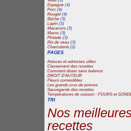
Veau
(5)
Espagne
(4)
Porc
(4)
Rouget
(4)
Bûche
(3)
Lapin
(3)
Macarons
(3)
Maroc
(3)
Pintade
(3)
Ris de veau
(3)
Charcuterie
(2)
PAGES
Astuces et adresses utiles
Classement des recettes
Comment doser sans balance
DROIT D'AUTEUR
Fleurs comestibles
Les grands crus de poivres
Sauvegarde des recettes
Températures de cuisson : FOURS et SOND
TRI
Nos meilleure
recettes