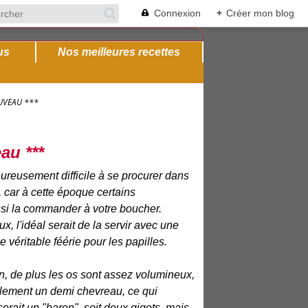
Connexion
+
Créer mon blog
us
Nos meilleures recettes
OUVEAU ***
eau ***
reusement difficile à se procurer dans
 car à cette époque certains
si la commander à votre boucher.
 l'idéal serait de la servir avec une
 véritable féérie pour les papilles.
n, de plus les os sont assez volumineux,
lement un demi chevreau, ce qui
serait un "baron", soit deux gigots, mais