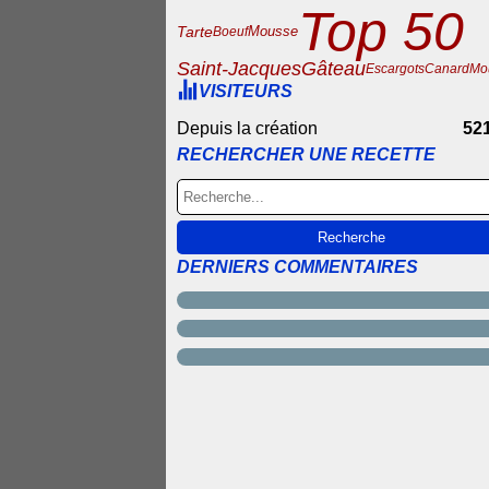
Top 50
Tarte
Mousse
Boeuf
Gâteau
Saint-Jacques
Escargots
Canard
Mo
VISITEURS
Depuis la création
52
RECHERCHER UNE RECETTE
DERNIERS COMMENTAIRES