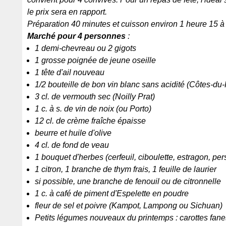
le prix sera en rapport.
Préparation 40 minutes et cuisson environ 1 heure 15 à e
Marché pour 4 personnes
:
1 demi-chevreau ou 2 gigots
1 grosse poignée de jeune oseille
1 tête d'ail nouveau
1/2 bouteille de bon vin blanc sans acidité (Côtes-du
3 cl. de vermouth sec (Noilly Prat)
1 c. à s. de vin de noix (ou Porto)
12 cl. de crème fraîche épaisse
beurre et huile d'olive
4 cl. de fond de veau
1 bouquet d'herbes (cerfeuil, ciboulette, estragon, pers
1 citron, 1 branche de thym frais, 1 feuille de laurier
si possible, une branche de fenouil ou de citronnelle
1 c. à café de piment d'Espelette en poudre
fleur de sel et poivre (Kampot, Lampong ou Sichuan)
Petits légumes nouveaux du printemps : carottes fanes