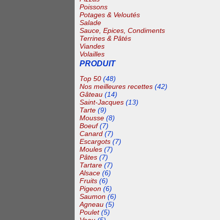
Poissons
Potages & Veloutés
Salade
Sauce, Epices, Condiments
Terrines & Pâtés
Viandes
Volailles
PRODUIT
Top 50
(48)
Nos meilleures recettes
(42)
Gâteau
(14)
Saint-Jacques
(13)
Tarte
(9)
Mousse
(8)
Boeuf
(7)
Canard
(7)
Escargots
(7)
Moules
(7)
Pâtes
(7)
Tartare
(7)
Alsace
(6)
Fruits
(6)
Pigeon
(6)
Saumon
(6)
Agneau
(5)
Poulet
(5)