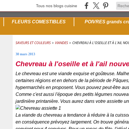
Tous nos blogs cuisine
FLEURS COMESTIBLES
POIVRES grands cr
SAVEURS ET COULEURS
>
VIANDES
>
CHEVREAU À L'OSEILLE ET À L'AIL N
30 mars 2013
Chevreau à l'oseille et à l'ail nouv
Le chevreau est une viande exquise et goûteuse. Malheu
certaines régions et en dehors de la période de Pâques,
hypermarchés en proposent. Vous pouvez peut-être aus
Comme c'est aussi l'époque des petits légumes nouveaux,
jardinière printanière. Vous aurez dans votre assiette une
La viande du chevreau a tendance à réduire à la cuisso
en conséquence prévoyez largement. On trouve généra
convient pour 4 convives. Pour un repas de fête, l'idéal 