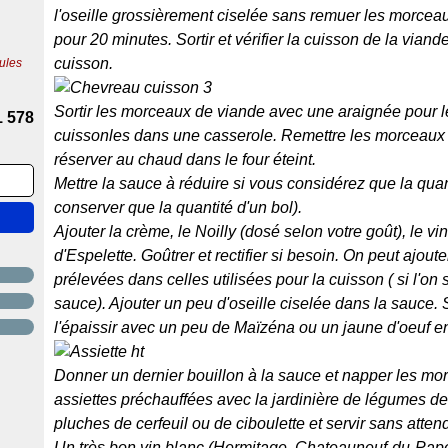
l'oseille grossièrement ciselée sans remuer les morceau
pour 20 minutes. Sortir et vérifier la cuisson de la viand
cuisson.
ules
Sortir les morceaux de viande avec une araignée pour les é
1 578
cuissonles dans une casserole. Remettre les morceaux d
réserver au chaud dans le four éteint.
Mettre la sauce à réduire si vous considérez que la quant
conserver que la quantité d'un bol).
Ajouter la crème, le Noilly (dosé selon votre goût), le vi
d'Espelette. Goûtrer et rectifier si besoin. On peut ajou
prélevées dans celles utilisées pour la cuisson ( si l'on
sauce). Ajouter un peu d'oseille ciselée dans la sauce. S
l'épaissir avec un peu de Maïzéna ou un jaune d'oeuf e
Donner un dernier bouillon à la sauce et napper les mo
assiettes préchauffées avec la jardinière de légumes 
pluches de cerfeuil ou de ciboulette et servir sans atten
Un très bon vin blanc (Hermitage, Chateauneuf-du-Pap