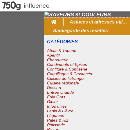
Home
Astuces et adresses utiles
Sauvegarde des recettes
CATÉGORIES
Abats & Triperie
Apéritif
Charcuterie
Condiments et Epices
Confiture & Confiserie
Coquillages & Crustacés
Cuisine de l'étranger
Cuisine régionale
Dessert
Entrée chaude
Foie Gras
Gibier
Infos utiles
Lapin & Lièvre
Légumes
Pâtes & Riz
Pâtisserie
Pizzas